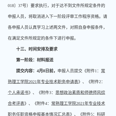
018
〕
37
号）要求执行，对于达不到文件所规定条件的
申报人员，将取消进入下一阶段评审工作程序资格。请
各申报人员认真学习上述两文件，对照自身申报条件，
在满足文件所规定的条件下进行申报。
十三、时间安排及要求
第一阶段：材料报送
提交内容：
4
月
8
日前，
申报人员提交《附件
1
：
常
熟理工学院
2021
年专业技术职务申请表
》、《附件
2
：
个人承诺书
》、《附件
3
：
思想政治素质和师德师风综
合考评表
》、《附件
4
：
常熟理工学院
2021
年专业技术
职务任职资格申报基本情况汇总表
》、《附件
5
：
科研