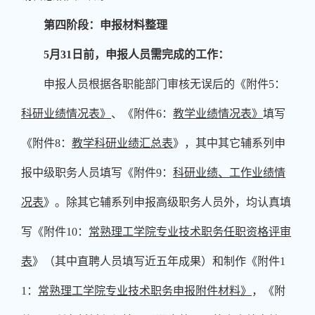
第四阶段：申报材料整理
5
月
31
日前，申报人员需完成的工作：
申报人员根据各职能部门审核无误后的《附件
5
：
科研业绩情况表》
、《附件
6
：
教学业绩情况表》
填写
《附件
8
：
教学科研业绩汇总表
》，其中其它辅系列申
报中级职务人员填写《附件
9
：
科研业绩、工作业绩情
况表
》。除其它辅系列申报高级职务人员外，均认真填
写《附件
10
：
常熟理工学院专业技术职务任职资格评审
表
》（其中直聘人员填写近五年成果）和制作《附件
1
1
：
常熟理工学院专业技术职务申报附件材料》
，《附