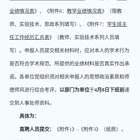
业绩情况表
》、《附件
6
：
教学业绩情况表
》（限教
师、实验技术、思政系列填写）、《附件
7
：
学生班主
任工作经历汇总表
》（教师、实验技术系列人员填
写）。申报人员提交相关材料时，应对本人的学术行为
是否符合学术规范、所提供的业绩材料是否真实作出承
诺。各单位党组织须对相关申报人的思想政治素质和师
德师风进行综合考评，
以部门为单位
于
4
月
8
日下班前
递
交到人事处师资科。
具体为：
直聘人员提交：
《附件
1
》
-
《附件
3
》（纸质），