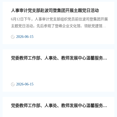
登如何将工会工作融入企业发展全链条。波司登集团工会
人事审计党支部赴波司登集团开展主题党日活动
以"温暖每一位波司登人"为理念，构建了涵盖职工关怀、技能
提升、文体活动、民主管理的多维服务体系，...
6月12日下午，人事审计党支部组织党员前往波司登集团开展
主题党日活动，先后参观了登峰企业文化馆、领航党建馆与
波司登智能生产工厂，沉浸式学习优秀企业党建经验、企业
2026-06-15
文化建设成果以及现代化生产管理模式。波司登集团始终秉
持“中国波司登，温暖全世界”的企业使命，深耕主业、坚守初
心，将党建工作与企业发展深度融合，以红色党建引领企业
党委教师工作部、人事处、教师发展中心温馨服务提示（第16周）
高质量发展，形成了特色鲜明的党建品牌与企业文化体系。
全体党员通过参观，感受到波司登集团以党建聚合力、...
2026-06-15
党委教师工作部、人事处、教师发展中心温馨服务提示（第14周）